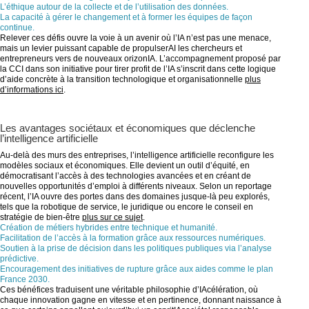
L’éthique autour de la collecte et de l’utilisation des données.
La capacité à gérer le changement et à former les équipes de façon
continue.
Relever ces défis ouvre la voie à un avenir où l’IA n’est pas une menace,
mais un levier puissant capable de propulserAI les chercheurs et
entrepreneurs vers de nouveaux orizonIA. L’accompagnement proposé par
la CCI dans son initiative pour tirer profit de l’IA s’inscrit dans cette logique
d’aide concrète à la transition technologique et organisationnelle
plus
d’informations ici
.
Les avantages sociétaux et économiques que déclenche
l’intelligence artificielle
Au-delà des murs des entreprises, l’intelligence artificielle reconfigure les
modèles sociaux et économiques. Elle devient un outil d’équité, en
démocratisant l’accès à des technologies avancées et en créant de
nouvelles opportunités d’emploi à différents niveaux. Selon un reportage
récent, l’IA ouvre des portes dans des domaines jusque-là peu explorés,
tels que la robotique de service, le juridique ou encore le conseil en
stratégie de bien-être
plus sur ce sujet
.
Création de métiers hybrides entre technique et humanité.
Facilitation de l’accès à la formation grâce aux ressources numériques.
Soutien à la prise de décision dans les politiques publiques via l’analyse
prédictive.
Encouragement des initiatives de rupture grâce aux aides comme le plan
France 2030.
Ces bénéfices traduisent une véritable philosophie d’IAcélération, où
chaque innovation gagne en vitesse et en pertinence, donnant naissance à