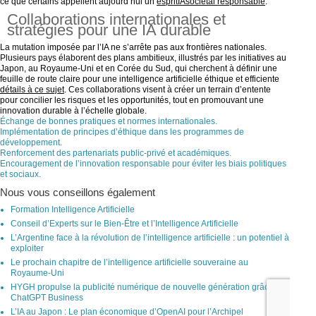
ce que certains appellent aujourd’hui un
espritIAsociétal responsable
.
Collaborations internationales et
stratégies pour une IA durable
La mutation imposée par l’IA ne s’arrête pas aux frontières nationales.
Plusieurs pays élaborent des plans ambitieux, illustrés par les initiatives au
Japon, au Royaume-Uni et en Corée du Sud, qui cherchent à définir une
feuille de route claire pour une intelligence artificielle éthique et efficiente
détails à ce sujet
. Ces collaborations visent à créer un terrain d’entente
pour concilier les risques et les opportunités, tout en promouvant une
innovation durable à l’échelle globale.
Échange de bonnes pratiques et normes internationales.
Implémentation de principes d’éthique dans les programmes de
développement.
Renforcement des partenariats public-privé et académiques.
Encouragement de l’innovation responsable pour éviter les biais politiques
et sociaux.
Nous vous conseillons également
Formation Intelligence Artificielle
Conseil d’Experts sur le Bien-Être et l’Intelligence Artificielle
L’Argentine face à la révolution de l’intelligence artificielle : un potentiel à
exploiter
Le prochain chapitre de l’intelligence artificielle souveraine au
Royaume-Uni
HYGH propulse la publicité numérique de nouvelle génération grâce à
ChatGPT Business
L’IA au Japon : Le plan économique d’OpenAI pour l’Archipel