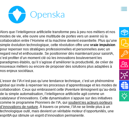
Alors que l’intelligence artificielle transforme peu à peu nos métiers et nos
modes de vie, elle ouvre une multitude de portes vers un avenir où la
collaboration entre l’Homme et la machine devient essentielle. Plus qu’une
simple évolution technologique, cette révolution offre une
vraie impulsion
pour repenser nos stratégies professionnelles et personnelles avec un
regard neuf et enthousiaste. Se positionner dès maintenant pour saisirIA,
c’est profiter d’un moment clé où les innovations bouleversent les
paradigmes établis, qu’il s’agisse d’améliorer la productivité, de créer de
nouveaux métiers ou encore de proposer des solutions plus adaptées à
nos enjeux sociétaux.
L’essor de l’IA n’est pas qu’une tendance technique, c’est un phénomène
global qui invite à repenser les processus d’apprentissage et les modes de
collaboration. Ceux qui embrassent cette IAventure témoignent qu’au-delà
de la simple automatisation, l’intelligence artificielle agit comme un
catalyseur d’innovations. Cette dynamisation s’appuie sur des initiatives
comme le programme Pionniers de l’IA, qui
soutient les acteurs porteurs
d’innovations de rupture
. À travers ce prisme, l’IA ne se limite plus à un
technologique outil, mais devient un véritable moteur d’opportunités, une
espritIA qui stimule un esprit d’innovation permanente.