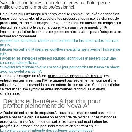
Saisir les opportunités concrètes offertes par l’intelligence
artificielle dans le monde professionnel
De plus en plus d’entreprises perçoivent l’IA comme une levée de fonds en
temps et en créativité. Elle accélère les processus, optimise les chaînes de
production, et enrichit l’analyse des données, tout en libérant du temps pour
des tâches à plus forte valeur ajoutée. Mais saisir cette impulsionIA
implique aussi d’anticiper les compétences nécessaires pour s’adapter à ce
nouvel environnement.
Adopter des formations ciblées pour comprendre les bases et les nuances
de l’IA.
Intégrer les outils d’IA dans les workflows existants sans perdre l’humain de
vue.
Favoriser les synergies entre les équipes techniques et métiers pour une
co-construction efficace.
Surveiller les tendances et les mises à jour pour garder un tempo en phase
avec les évolutions de l’IA.
Comme le souligne un récent
article sur les opportunités à saisir
, les
entreprises qui misent sur l’IA ne gagnent pas seulement en compétitivité,
elles réinventent souvent la nature même de leur activité. Cette prise d’élan
se traduit par une symbiose entre innovations techniques et élans
stratégiques.
Déclics et barrières à franchir pour
profiter pleinement de NovaIA
À l’aube de cette ère de propulserAI, tous les acteurs ne sont pas encore
prêts à passer le cap. La tentation est grande de rester sur des méthodes
éprouvées, mais c’est justement cette résistance qui peut freiner les
progrès. Pour franchir ce pas, trois facteurs clés entrent en jeu :
La confiance dans l’intégrité des systèmes algorithmiques.