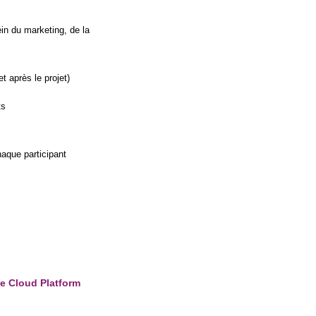
sein du marketing, de la
t après le projet)
ts
haque participant
le Cloud Platform