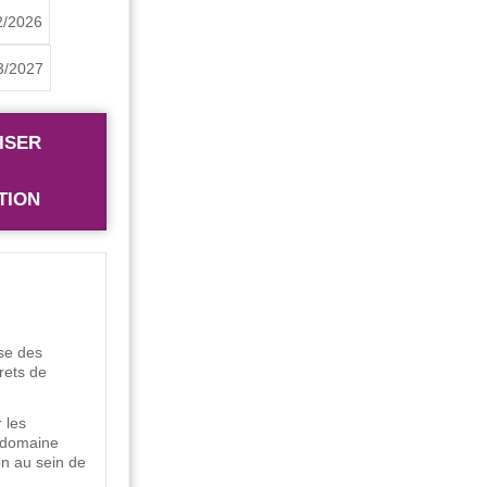
2/2026
3/2027
ISER
TION
ise des
crets de
 les
 domaine
ion au sein de