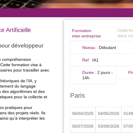
 Artificielle
Cette f
Formation
dans vot
inter-entreprise
e pour développeur
Niveau :
Débutant
 une compréhension
Ref :
IA1
 Cette formation vise à
aires pour travailler avec
Durée :
2 jours -
Pr
14h
héoriques de l’IA, y
aitement du langage
n des algorithmes et des
Paris
tiques pour la collecte et
es pratiques pour
ns des projets réels. Ils
06/04/2026
04/05/2026
01/0
insi qu’à interpréter les
06/07/2026
03/08/2026
07/0