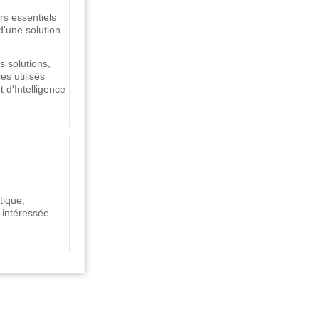
urs essentiels
d'une solution
 solutions,
es utilisés
 d'Intelligence
tique,
 intéressée