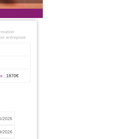
ormation
re entreprise
ix :
1870€
6/2026
9/2026