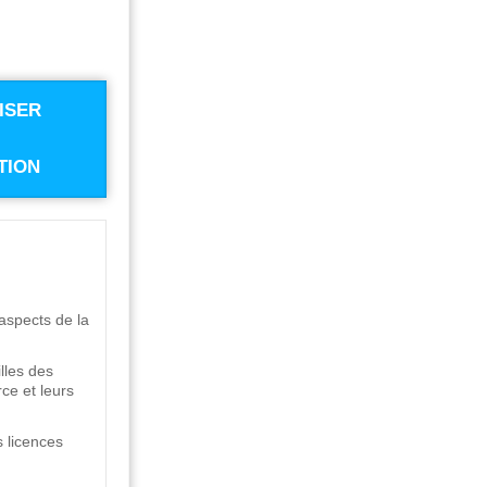
ISER
TION
aspects de la
lles des
rce et leurs
s licences