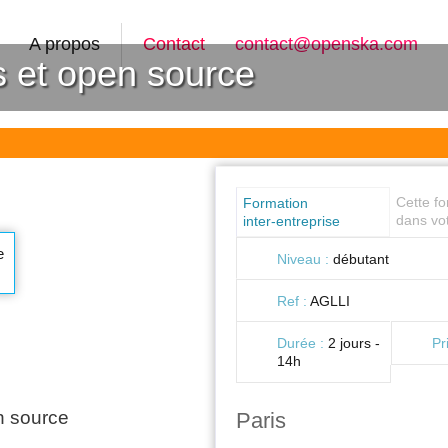
A propos
Contact
contact@openska.com
s et open source
Cette f
Formation
dans vot
inter-entreprise
e
Niveau :
débutant
Ref :
AGLLI
Durée :
2 jours -
Pr
14h
n source
Paris