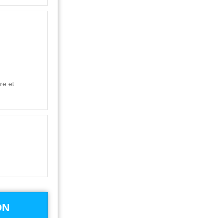
re et
ON