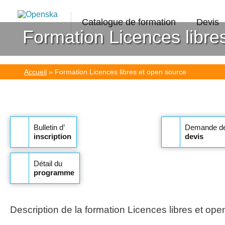
Catalogue de formation
Devis
Formation Licences libre
Accueil
»
Formation Licences libres et open source
Bulletin d’
Demande d
inscription
devis
Détail du
programme
Description de la
formation Licences libres et ope