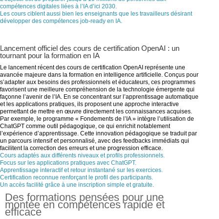
compétences digitales liées à l’IA d’ici 2030.
Les cours ciblent aussi bien les enseignants que les travailleurs désirant
développer des compétences job-ready en IA.
Lancement officiel des cours de certification OpenAI : un
tournant pour la formation en IA
Le lancement récent des cours de certification OpenAI représente une
avancée majeure dans la formation en intelligence artificielle. Conçus pour
s’adapter aux besoins des professionnels et éducateurs, ces programmes
favorisent une meilleure compréhension de la technologie émergente qui
façonne l’avenir de l’IA. En se concentrant sur l’apprentissage automatique
et les applications pratiques, ils proposent une approche interactive
permettant de mettre en œuvre directement les connaissances acquises.
Par exemple, le programme « Fondements de l’IA » intègre l’utilisation de
ChatGPT comme outil pédagogique, ce qui enrichit notablement
l’expérience d’apprentissage. Cette innovation pédagogique se traduit par
un parcours intensif et personnalisé, avec des feedbacks immédiats qui
facilitent la correction des erreurs et une progression efficace.
Cours adaptés aux différents niveaux et profils professionnels.
Focus sur les applications pratiques avec ChatGPT.
Apprentissage interactif et retour instantané sur les exercices.
Certification reconnue renforçant le profil des participants.
Un accès facilité grâce à une inscription simple et gratuite.
Des formations pensées pour une
montée en compétences rapide et
efficace