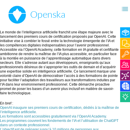
Le monde de l’intelligence artificielle franchit une étape majeure avec le
lancement des premiers cours de certification proposés par OpenAI. Cette
initiative vise à combler le fossé entre la technologie émergente de l’IA et
les compétences digitales indispensables pour l’avenir professionnel.
Accessible via l’OpenAI Academy, cette formation en IA gratuite et certifiante
ambitionne de rendre la maîtrise de l’IA plus accessible, en particulier face
à la montée en puissance de l’apprentissage automatique dans divers
secteurs. Elle s’adresse autant aux développeurs, enseignants qu’aux
professionnels désireux de s’approprier les outils de demain et d’acquérir
une expertise solide en intelligence artificielle. Ce lancement marque une
volonté claire d’OpenAI de démocratiser l’accès à des formations de pointe
pour faciliter l’adaptation des travailleurs aux transformations induites par
l’IA dans leur environnement professionnel. Cette démarche proactive
promet de poser les bases d’un avenir plus inclusif en matière de savoir-
faire technologique.
En bref :
OpenAI inaugure ses premiers cours de certification, dédiés à la maîtrise de
l’intelligence artificielle.
Les formations sont accessibles gratuitement via l’OpenAI Academy.
Les programmes couvrent les fondements de l’IA et l’utilisation de ChatGPT
dans un contexte professionnel.
L’objectif est de préparer jusqu’à 10 millions de personnes aux