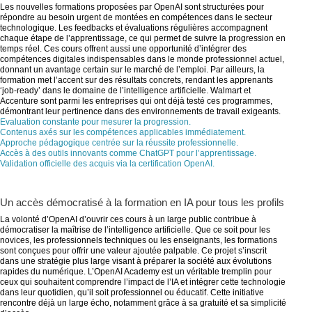
Les nouvelles formations proposées par OpenAI sont structurées pour
répondre au besoin urgent de montées en compétences dans le secteur
technologique. Les feedbacks et évaluations régulières accompagnent
chaque étape de l’apprentissage, ce qui permet de suivre la progression en
temps réel. Ces cours offrent aussi une opportunité d’intégrer des
compétences digitales indispensables dans le monde professionnel actuel,
donnant un avantage certain sur le marché de l’emploi. Par ailleurs, la
formation met l’accent sur des résultats concrets, rendant les apprenants
‘job-ready’ dans le domaine de l’intelligence artificielle. Walmart et
Accenture sont parmi les entreprises qui ont déjà testé ces programmes,
démontrant leur pertinence dans des environnements de travail exigeants.
Evaluation constante pour mesurer la progression.
Contenus axés sur les compétences applicables immédiatement.
Approche pédagogique centrée sur la réussite professionnelle.
Accès à des outils innovants comme ChatGPT pour l’apprentissage.
Validation officielle des acquis via la certification OpenAI.
Un accès démocratisé à la formation en IA pour tous les profils
La volonté d’OpenAI d’ouvrir ces cours à un large public contribue à
démocratiser la maîtrise de l’intelligence artificielle. Que ce soit pour les
novices, les professionnels techniques ou les enseignants, les formations
sont conçues pour offrir une valeur ajoutée palpable. Ce projet s’inscrit
dans une stratégie plus large visant à préparer la société aux évolutions
rapides du numérique. L’OpenAI Academy est un véritable tremplin pour
ceux qui souhaitent comprendre l’impact de l’IA et intégrer cette technologie
dans leur quotidien, qu’il soit professionnel ou éducatif. Cette initiative
rencontre déjà un large écho, notamment grâce à sa gratuité et sa simplicité