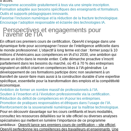
d’accès.
Programme accessible gratuitement à tous via une simple inscription.
Formation adaptée aux besoins spécifiques des enseignants et formateurs.
Outils et supports pédagogiques innovants.
Favorise l’inclusion numérique et la réduction de la fracture technologique.
Encourage l’adoption responsable et éclairée des technologies IA.
Perspectives et engagements pour
l’avenir de l’IA
En offrant ces premiers cours de certification, OpenAI s’engage dans une
dynamique forte pour accompagner l’essor de l’intelligence artificielle dans
le monde professionnel. L’objectif à long terme est clair : former jusqu’à 10
millions d’Américains aux compétences en IA d’ici 2030, une ambition qui
trouve un écho dans le monde entier. Cette démarche proactive s’inscrit
parfaitement dans les besoins du marché, où 45 à 70 % des entreprises
signalent un déficit criant en compétences liées à l’IA générative. Le
développement de ces formations participe donc non seulement à un
transfert de savoir-faire mais aussi à la construction durable d’une expertise
spécifique, essentielle pour la transformation des emplois et la compétitivité
économique.
Ambition de former un nombre massif de professionnels à l’IA.
Soutien à l’insertion et à l’évolution professionnelle via la certification.
Réduction du déficit de compétences en IA pour les entreprises.
Promotion de pratiques responsables et éthiques dans l’usage de l’IA.
Renforcement de la souveraineté numérique par la maîtrise technologique.
Pour en découvrir davantage sur les cours certifiants et leurs modalités,
consultez les ressources détaillées sur le site officiel ou diverses analyses
spécialisées qui mettent en lumière l’importance de ce programme
ambitieux :
OpenAI lance ses premiers cours de certification – site officiel
,
OpenAI perfectionne les compétences des travailleurs et enseignants
,
Une