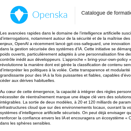
Catalogue de formati
Les avancées rapides dans le domaine de l’intelligence artificielle susc
d’interrogations, notamment autour de la sécurité et de la maîtrise d
enjeux, OpenAI a récemment lancé gpt-oss-safeguard, une innovation 
dans la gestion sécurisée des systèmes d’IA. Cette initiative se dém
poids ouverts, particulièrement adaptés à une personnalisation fine des 
contrôle inédit aux développeurs. L’approche « bring-your-own-policy 
révolutionne la manière dont est gérée la classification de contenu sen
d’interpréter les politiques à la volée. Cette transparence et modular
grandissante pour des IA à la fois puissantes et fiables, capables d’év
céder aux dérives habituelles.
Au cœur de cette émergence, la capacité à intégrer des règles person
nécessiter de réentraînement marque une étape clé vers des solutions
intégrables. La sortie de deux modèles, à 20 et 120 milliards de param
infrastructures cloud que sur des environnements locaux, ouvrant la v
systèmes d’intelligence artificielle sécurisés. On peut déjà envisager que
renforcer la confiance envers les IA et encouragera un écosystème «
dans les sphères sensibles.