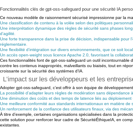
Fonctionnalités clés de gpt-oss-safeguard pour une sécurité IA perso
Ce nouveau modèle de raisonnement sécurisé impressionne par la mani
Une classification de contenu à la volée selon des politiques personna
Une interprétation dynamique des règles de sécurité sans phases lon
d’agilité.
Une forte transparence dans la prise de décision, indispensable pour l’
réglementaire.
Une flexibilité d’intégration sur divers environnements, que ce soit loc
Un accès open-weight sous licence Apache 2.0, favorisant la collaborat
Ces fonctionnalités font de gpt-oss-safeguard un outil incontournable da
contre les contenus inappropriés, malveillants ou biaisés, tout en répo
croissante sur la sécurité des systèmes d’IA.
L’impact sur les développeurs et les entrepris
Adopter gpt-oss-safeguard, c’est offrir à son équipe de développement
La possibilité d’adapter leurs règles de modération sans dépendance à
Une diminution des coûts et des temps de latence liés au déploiement 
Une meilleure conformité aux standards internationaux en matière de sé
Un renforcement de la confiance des utilisateurs finaux, via des méca
À titre d’exemple, certaines organisations spécialisées dans la protect
cette solution pour renforcer leur cadre de SécuritéÉthiqueIA, en comp
existantes.