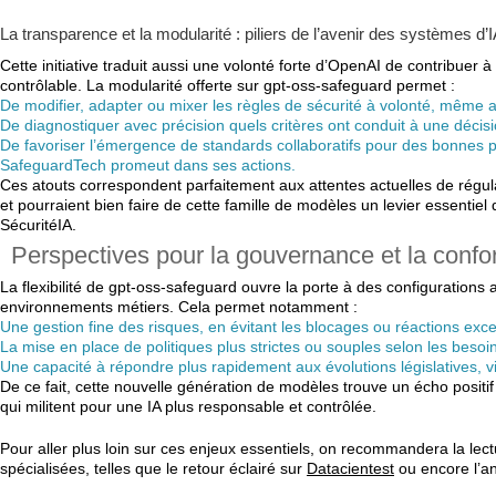
La transparence et la modularité : piliers de l’avenir des systèmes d’
Cette initiative traduit aussi une volonté forte d’OpenAI de contribuer 
contrôlable. La modularité offerte sur gpt-oss-safeguard permet :
De modifier, adapter ou mixer les règles de sécurité à volonté, même 
De diagnostiquer avec précision quels critères ont conduit à une décision, 
De favoriser l’émergence de standards collaboratifs pour des bonnes pr
SafeguardTech promeut dans ses actions.
Ces atouts correspondent parfaitement aux attentes actuelles de régula
et pourraient bien faire de cette famille de modèles un levier essentiel
SécuritéIA.
Perspectives pour la gouvernance et la confo
La flexibilité de gpt-oss-safeguard ouvre la porte à des configurations a
environnements métiers. Cela permet notamment :
Une gestion fine des risques, en évitant les blocages ou réactions exce
La mise en place de politiques plus strictes ou souples selon les besoin
Une capacité à répondre plus rapidement aux évolutions législatives, vi
De ce fait, cette nouvelle génération de modèles trouve un écho posit
qui militent pour une IA plus responsable et contrôlée.
Pour aller plus loin sur ces enjeux essentiels, on recommandera la lec
spécialisées, telles que le retour éclairé sur
Datacientest
ou encore l’a