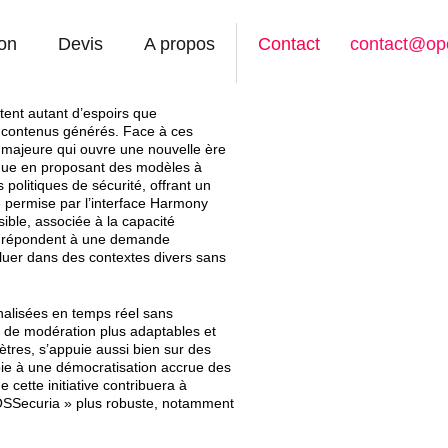
on
Devis
A propos
Contact
contact@op
itent autant d’espoirs que
es contenus générés. Face à ces
majeure qui ouvre une nouvelle ère
arque en proposant des modèles à
politiques de sécurité, offrant un
» permise par l’interface Harmony
sible, associée à la capacité
ité répondent à une demande
oluer dans des contextes divers sans
nalisées en temps réel sans
 de modération plus adaptables et
ètres, s’appuie aussi bien sur des
oie à une démocratisation accrue des
 cette initiative contribuera à
 OSSecuria » plus robuste, notamment