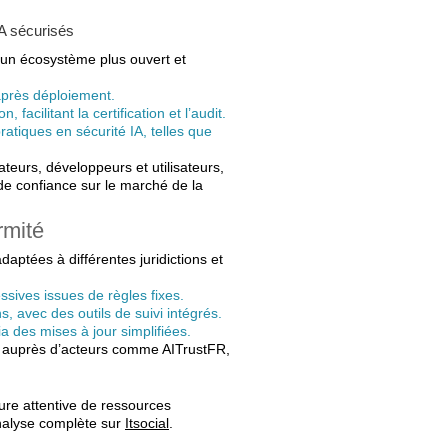
IA sécurisés
à un écosystème plus ouvert et
après déploiement.
facilitant la certification et l’audit.
atiques en sécurité IA, telles que
teurs, développeurs et utilisateurs,
 de confiance sur le marché de la
rmité
daptées à différentes juridictions et
ssives issues de règles fixes.
s, avec des outils de suivi intégrés.
a des mises à jour simplifiées.
if auprès d’acteurs comme AITrustFR,
ture attentive de ressources
nalyse complète sur
Itsocial
.