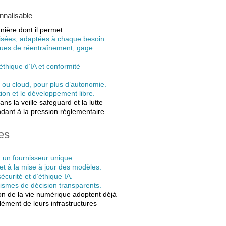
nnalisable
ère dont il permet :
lisées, adaptées à chaque besoin.
gues de réentraînement, gage
éthique d’IA et conformité
al ou cloud, pour plus d’autonomie.
ion et le développement libre.
ns la veille safeguard et la lutte
ndant à la pression réglementaire
es
 :
 un fournisseur unique.
et à la mise à jour des modèles.
curité et d’éthique IA.
nismes de décision transparents.
ion de la vie numérique adoptent déjà
lément de leurs infrastructures