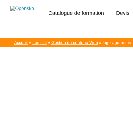
Catalogue de formation
Devis
Accueil
»
Logiciel
»
Gestion de contenu Web
»
logo-agoracms