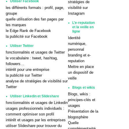
Utiliser Facebook
stratégies de
les différents formats : profil, page,
visibilité sur
groupe
Instagram
quelle utilisation des fan pages par
L’e-reputation
les marques
et la veille en
le Edge Rank de Facebook
ligne
la publicité sur Facebook
Identité
numérique,
Utiliser Twitter
personnal
fonctionnalités et usages de Twitter
branding et e-
le vocabulaire : tweet, hashtag,
reputation
followers…
Mettre en place
intérêt pour une entreprise
un dispositif de
la publicité sur Twitter
veille
analyse de stratégies de visibilité sur
Twitter
Blogs et wikis
Blogs, wikis :
Utiliser Linkedin et Slideshare
principes-clés et
fonctionnalités et usages de Linkedin
usages
usages professionnels individuels :
Présentation de la
comment optimiser son profil
blogosphère
intérêt et usages par les entreprises
Quelle
utiliser Slideshare pour trouver du
complémentarité