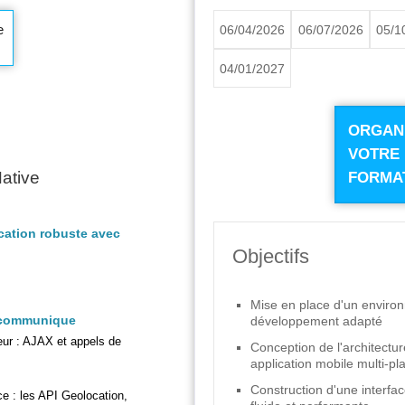
e
06/04/2026
06/07/2026
05/1
04/01/2027
ORGAN
VOTRE
ative
FORMA
cation robuste avec
Objectifs
Mise en place d'un enviro
i communique
développement adapté
eur : AJAX et appels de
Conception de l'architectu
application mobile multi-pl
Construction d'une interface
e : les API Geolocation,