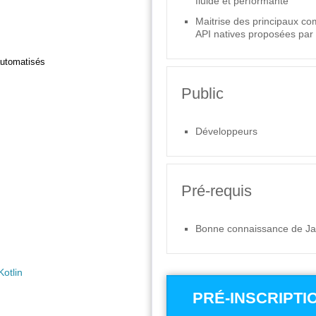
fluide et performante
Maitrise des principaux co
API natives proposées par
s
automatisés
Public
Développeurs
Pré-requis
Bonne connaissance de Ja
otlin
PRÉ-INSCRIPTI