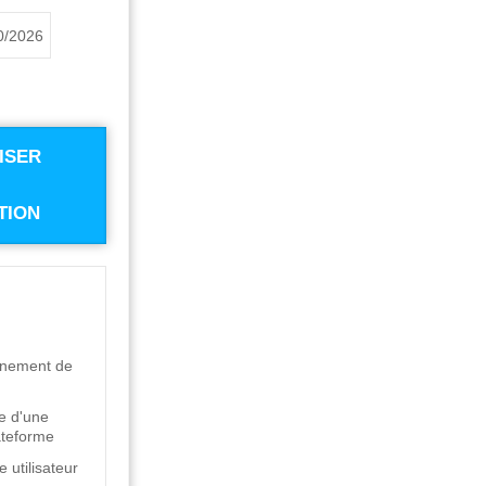
0/2026
ISER
TION
nnement de
re d'une
ateforme
 utilisateur