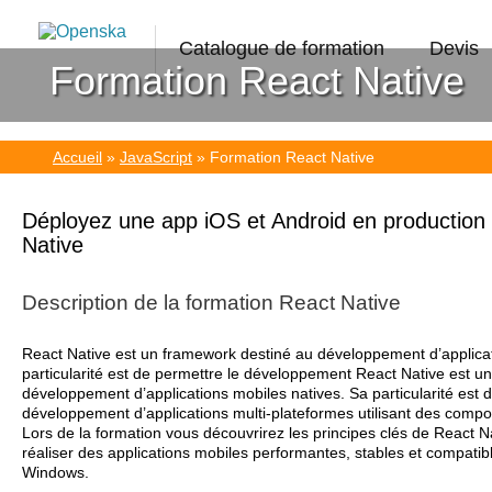
Catalogue de formation
Devis
Formation React Native
Accueil
»
JavaScript
»
Formation React Native
Déployez une app iOS et Android en production
Native
Description de la
formation React Native
React Native est un framework destiné au développement d’applicat
particularité est de permettre le développement React Native est u
développement d’applications mobiles natives. Sa particularité est 
développement d’applications multi-plateformes utilisant des compos
Lors de la formation vous découvrirez les principes clés de React N
réaliser des applications mobiles performantes, stables et compatib
Windows.