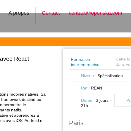
A propos
Contact
contact@openska.com
 avec React
Cette f
Formation
dans vot
inter-entreprise
Niveau :
Spécialisation
Ref :
REAN
ions mobiles natives. Sa
n framework destiné au
Durée :
3 jours -
Pr
de permettre le
21h
ants natifs.
ative et apprendrez à
les avec iOS, Android et
Paris