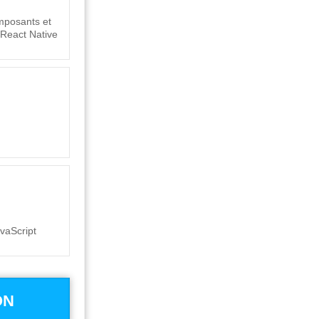
mposants et
 React Native
vaScript
ON