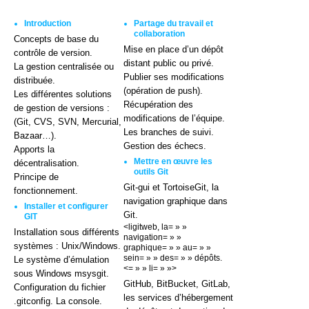
Introduction
Partage du travail et
collaboration
Concepts de base du
Mise en place d’un dépôt
contrôle de version.
distant public ou privé.
La gestion centralisée ou
Publier ses modifications
distribuée.
(opération de push).
Les différentes solutions
Récupération des
de gestion de versions :
modifications de l’équipe.
(Git, CVS, SVN, Mercurial,
Les branches de suivi.
Bazaar…).
Gestion des échecs.
Apports la
Mettre en œuvre les
décentralisation.
outils Git
Principe de
Git-gui et TortoiseGit, la
fonctionnement.
navigation graphique dans
Installer et configurer
Git.
GIT
<ligitweb, la= » »
Installation sous différents
navigation= » »
systèmes : Unix/Windows.
graphique= » » au= » »
sein= » » des= » » dépôts.
Le système d’émulation
<= » » li= » »>
sous Windows msysgit.
GitHub, BitBucket, GitLab,
Configuration du fichier
les services d’hébergement
.gitconfig. La console.