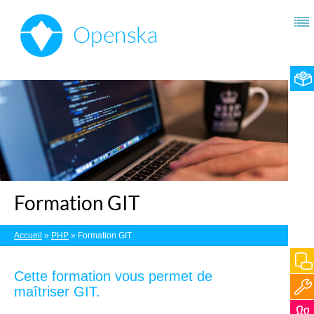
Formation GIT
Accueil
»
PHP
»
Formation GIT
Cette formation vous permet de
maîtriser GIT.