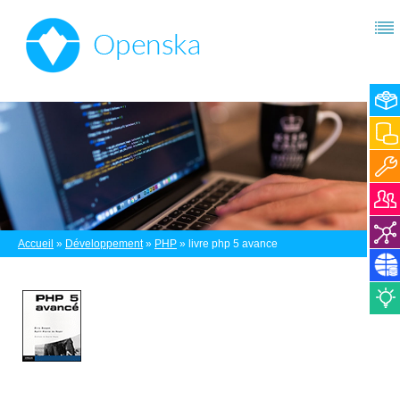
Accueil
»
Développement
»
PHP
»
livre php 5 avance