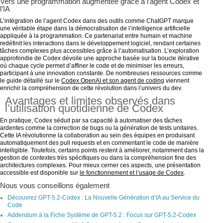
Vers une programmation augmentée grâce à l’agent Codex et
l’IA
L’intégration de l’agent Codex dans des outils comme ChatGPT marque
une véritable étape dans la démocratisation de l’intelligence artificielle
appliquée à la programmation. Ce partenariat entre humain et machine
redéfinit les interactions dans le développement logiciel, rendant certaines
tâches complexes plus accessibles grâce à l’automatisation. L’exploration
approfondie de Codex dévoile une approche basée sur la boucle itérative
où chaque cycle permet d’affiner le code et de minimiser les erreurs,
participant à une innovation constante. De nombreuses ressources comme
le guide détaillé sur le
Codex OpenAI et son agent de coding
viennent
enrichir la compréhension de cette révolution dans l’univers du dev.
Avantages et limites observés dans
l’utilisation quotidienne de Codex
En pratique, Codex séduit par sa capacité à automatiser des tâches
ardentes comme la correction de bugs ou la génération de tests unitaires.
Cette IA révolutionne la collaboration au sein des équipes en produisant
automatiquement des pull requests et en commentant le code de manière
intelligible. Toutefois, certains points restent à améliorer, notamment dans la
gestion de contextes très spécifiques ou dans la compréhension fine des
architectures complexes. Pour mieux cerner ces aspects, une présentation
accessible est disponible sur
le fonctionnement et l’usage de Codex
.
Nous vous conseillons également
Découvrez GPT-5.2-Codex : La Nouvelle Génération d’IA au Service du
Code
Addendum à la Fiche Système de GPT-5.2 : Focus sur GPT-5.2-Codex