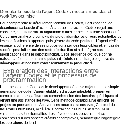
Dérouler la boucle de l’agent Codex : mécanismes clés et
workflow optimisé
Pour comprendre le déroulement continu de Codex, il est essentiel de
décortiquer sa boucle d’action. À chaque interaction, Codex reçoit une
consigne, qu’il traite via un algorithme d’intelligence artificielle sophistiqué.
Ce dernier analyse le contexte du projet, identifie les erreurs potentielles ou
les modifications à apporter, puis génère du code pertinent. L’agent vérifie
ensuite la cohérence de ses propositions par des tests ciblés et, en cas de
succès, peut initier une demande d’extraction afin d’intégrer ses
modifications dans le dépôt principal. Cette séquence cyclique donne
naissance à un automatisme puissant, réduisant la charge cognitive du
développeur et boostant considérablement la productivité.
Exploration des interactions entre
l’agent Codex et le processus de
programmation
L’interaction entre Codex et le développeur dépasse aujourd’hui la simple
génération de code. L’agent établit un dialogue adaptatif, prenant en
compte les retours, affinant sa compréhension des besoins spécifiques et
offrant une assistance itérative. Cette méthode collaborative enrichit les
projets en permanence. À travers ses boucles successives, Codex réduit
les erreurs humaines, accélère la correction des bugs, et simplifie la
validation des fonctionnalités. Les développeurs peuvent ainsi se
concentrer sur des aspects créatifs et complexes, pendant que l’agent gère
les opérations de fond.