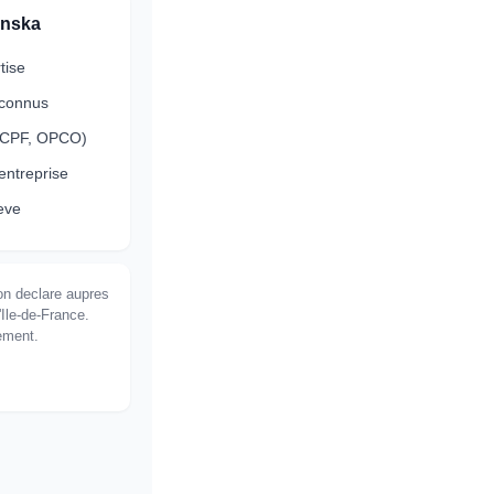
enska
tise
econnus
 (CPF, OPCO)
-entreprise
leve
on declare aupres
'Ile-de-France.
cement.