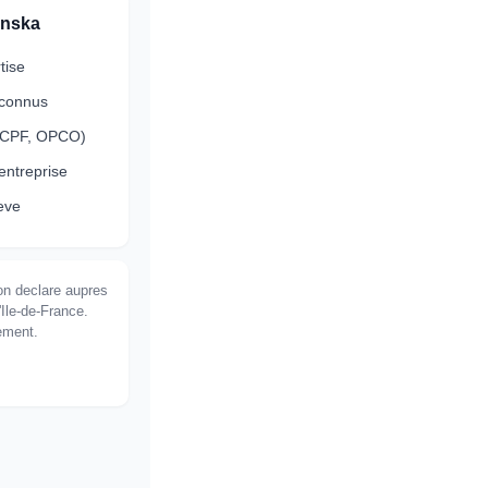
enska
tise
econnus
 (CPF, OPCO)
-entreprise
leve
on declare aupres
'Ile-de-France.
cement.