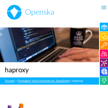
haproxy
Accueil
»
Formation Vue3 Avancée en JavaScript
»
haproxy